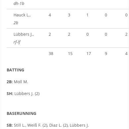
dh
-
1b
Hauck L.,
4
3
1
0
0
2b
Lübbers J.,
2
2
0
0
2
rf
-
lf
38
15
17
9
4
BATTING
2B:
Moll M.
SH:
Lübbers J. (2)
BASERUNNING
SB:
Still L., Weiß F. (2), Diaz L. (2), Lübbers J.