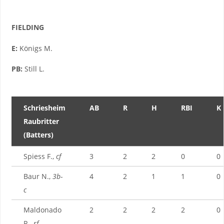
FIELDING
E:
Königs M.
PB:
Still L.
Schriesheim
AB
R
H
RBI
K
Raubritter
(Batters)
Spiess F.,
cf
3
2
2
0
0
Baur N.,
3b
-
4
2
1
1
0
c
Maldonado
2
2
2
2
0
R.,
rf