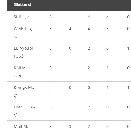
(Batters)
Still L.,
c
6
1
4
4
0
Weiß F.,
lf
-
5
4
4
3
0
ss
EL-Ayoubi
5
0
2
0
1
F.,
3b
Köttig L.,
3
1
2
1
0
ss
-
p
Königs M.,
5
0
0
1
1
cf
Diaz L.,
1b
-
5
1
2
0
0
rf
Moll M.,
3
3
2
0
0