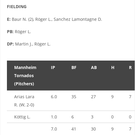
FIELDING
E:
Baur N. (2), Röger L., Sanchez Lamontagne D.
PB:
Röger L.
DP:
Martin J., Röger L.
Mannheim
IP
BF
AB
H
R
Tornados
(Pitchers)
Arias Lara
6.0
35
27
9
7
R. (W, 2-0)
Köttig L.
1.0
6
3
0
0
7.0
41
30
9
7