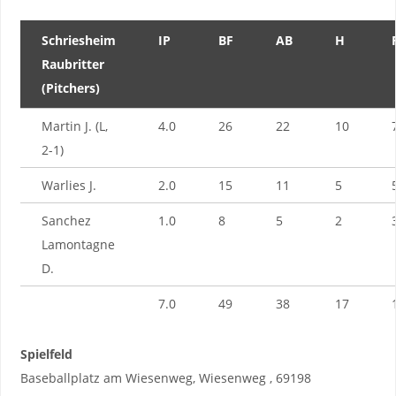
Schriesheim
IP
BF
AB
H
Raubritter
(Pitchers)
Martin J. (L,
4.0
26
22
10
2-1)
Warlies J.
2.0
15
11
5
Sanchez
1.0
8
5
2
Lamontagne
D.
7.0
49
38
17
Spielfeld
Baseballplatz am Wiesenweg, Wiesenweg , 69198