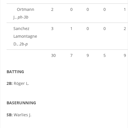
Ortmann
2
0
0
0
1
J.,
ph
-
3b
Sanchez
3
1
0
0
2
Lamontagne
D.,
2b
-
p
30
7
9
5
9
BATTING
2B:
Röger L.
BASERUNNING
SB:
Warlies J.