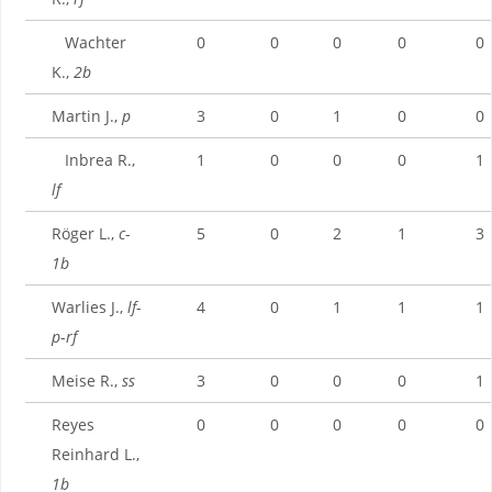
Wachter
0
0
0
0
0
K.,
2b
Martin J.,
p
3
0
1
0
0
Inbrea R.,
1
0
0
0
1
lf
Röger L.,
c
-
5
0
2
1
3
1b
Warlies J.,
lf
-
4
0
1
1
1
p
-
rf
Meise R.,
ss
3
0
0
0
1
Reyes
0
0
0
0
0
Reinhard L.,
1b