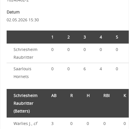
Datum
02.05.2026 15:30
1
2
3
4
5
Schriesheim
0
0
0
0
0
Raubritter
Saarlouis
0
0
6
4
0
Hornets
Schriesheim
AB
R
H
RBI
K
Raubritter
(Batters)
Warlies J.,
cf
3
0
0
0
0