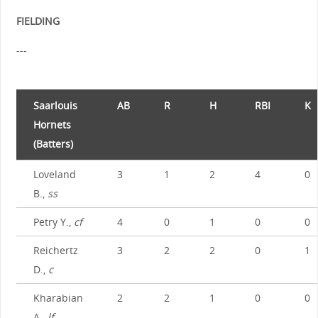
FIELDING
---
Saarlouis
AB
R
H
RBI
K
Hornets
(Batters)
Loveland
3
1
2
4
0
B.,
ss
Petry Y.,
cf
4
0
1
0
0
Reichertz
3
2
2
0
1
D.,
c
Kharabian
2
2
1
0
0
A.,
lf