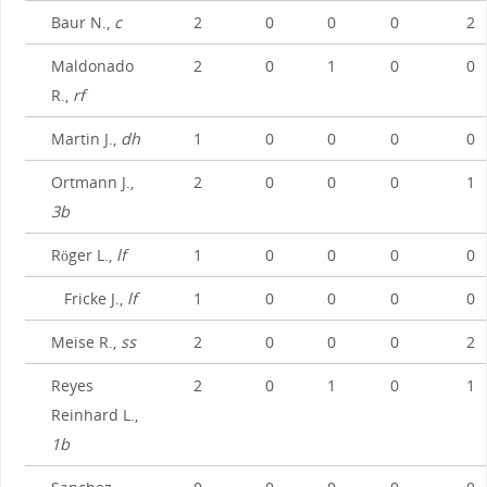
Baur N.,
c
2
0
0
0
2
Maldonado
2
0
1
0
0
R.,
rf
Martin J.,
dh
1
0
0
0
0
Ortmann J.,
2
0
0
0
1
3b
Röger L.,
lf
1
0
0
0
0
Fricke J.,
lf
1
0
0
0
0
Meise R.,
ss
2
0
0
0
2
Reyes
2
0
1
0
1
Reinhard L.,
1b