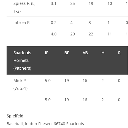
Spiess F. (L,
3.1
25
19
10
1
1-2)
Inbrea R.
0.2
4
3
1
0
4.0
29
22
11
1
Saarlouis
IP
BF
AB
H
R
Hornets
(Pitchers)
Mick P.
5.0
19
16
2
0
(W, 2-1)
5.0
19
16
2
0
Spielfeld
Baseball, In den Fliesen, 66740 Saarlouis