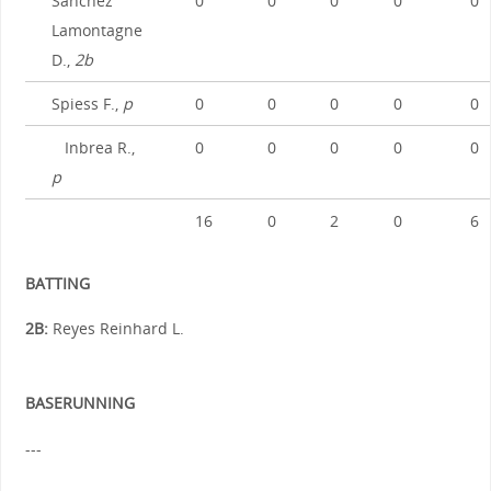
Sanchez
0
0
0
0
0
Lamontagne
D.,
2b
Spiess F.,
p
0
0
0
0
0
Inbrea R.,
0
0
0
0
0
p
16
0
2
0
6
BATTING
2B:
Reyes Reinhard L.
BASERUNNING
---