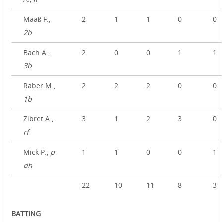
Maaß F.,
2
1
1
0
0
2b
Bach A.,
2
0
0
1
1
3b
Raber M.,
2
2
2
0
0
1b
Zibret A.,
3
1
2
3
0
rf
Mick P.,
p
-
1
1
0
0
1
dh
22
10
11
8
3
BATTING