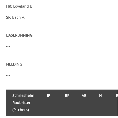
HR:
Loveland B.
SF:
Bach A.
BASERUNNING
---
FIELDING
---
Schriesheim
IP
BF
AB
H
Raubritter
(Pitchers)