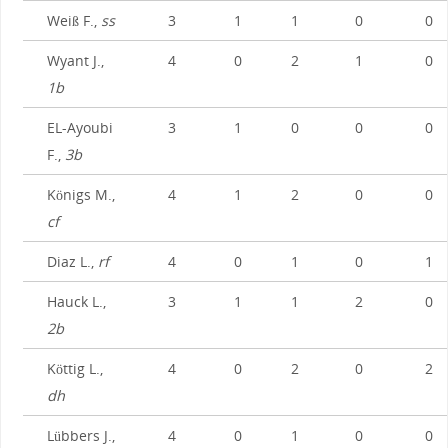
Weiß F.,
ss
3
1
1
0
0
Wyant J.,
4
0
2
1
0
1b
EL-Ayoubi
3
1
0
0
0
F.,
3b
Königs M.,
4
1
2
0
0
cf
Diaz L.,
rf
4
0
1
0
1
Hauck L.,
3
1
1
2
0
2b
Köttig L.,
4
0
2
0
2
dh
Lübbers J.,
4
0
1
0
0