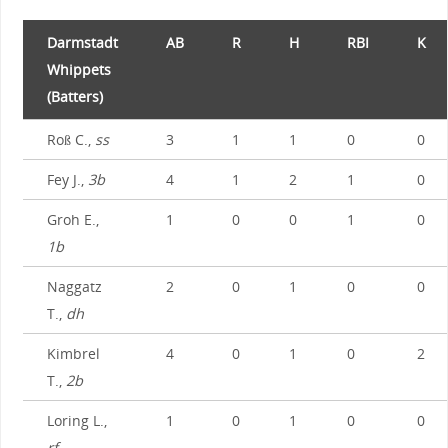
Darmstadt
AB
R
H
RBI
K
Whippets
(Batters)
Roß C.,
ss
3
1
1
0
0
Fey J.,
3b
4
1
2
1
0
Groh E.,
1
0
0
1
0
1b
Naggatz
2
0
1
0
0
T.,
dh
Kimbrel
4
0
1
0
2
T.,
2b
Loring L.,
1
0
1
0
0
rf