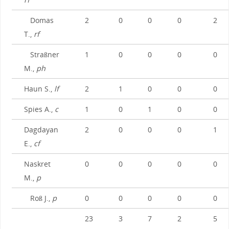
Domas
2
0
0
0
2
T.,
rf
Straßner
1
0
0
0
0
M.,
ph
Haun S.,
lf
2
1
0
0
0
Spies A.,
c
1
0
1
0
0
Dagdayan
2
0
0
0
1
E.,
cf
Naskret
0
0
0
0
0
M.,
p
Roß J.,
p
0
0
0
0
0
23
3
7
2
5