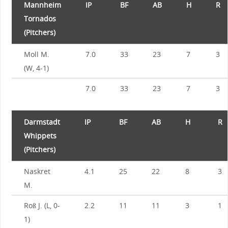
Mannheim
IP
BF
AB
H
R
Tornados
(Pitchers)
Moll M.
7.0
33
23
7
3
(W, 4-1)
7.0
33
23
7
3
Darmstadt
IP
BF
AB
H
R
Whippets
(Pitchers)
Naskret
4.1
25
22
8
3
M.
Roß J. (L, 0-
2.2
11
11
3
1
1)