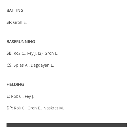
BATTING
SF:
Groh E.
BASERUNNING
SB:
Roß C., Fey J. (2), Groh E.
CS:
Spies A., Dagdayan E.
FIELDING
E:
Roß C., Fey J.
DP:
Roß C., Groh E., Naskret M.