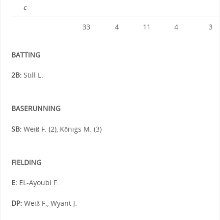
c
33
4
11
4
3
BATTING
2B:
Still L.
BASERUNNING
SB:
Weiß F. (2), Königs M. (3)
FIELDING
E:
EL-Ayoubi F.
DP:
Weiß F., Wyant J.