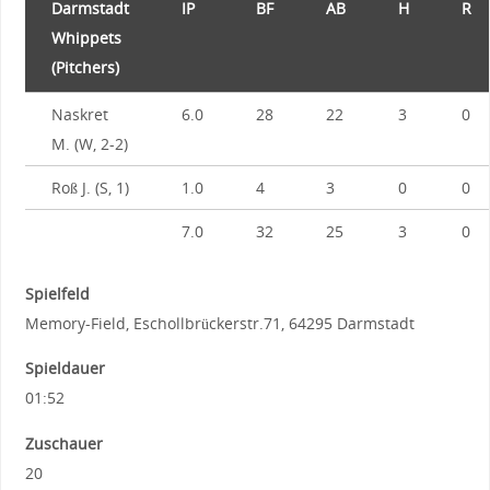
Darmstadt
IP
BF
AB
H
R
Whippets
(Pitchers)
Naskret
6.0
28
22
3
0
M. (W, 2-2)
Roß J. (S, 1)
1.0
4
3
0
0
7.0
32
25
3
0
Spielfeld
Memory-Field, Eschollbrückerstr.71, 64295 Darmstadt
Spieldauer
01:52
Zuschauer
20