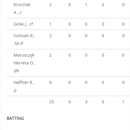
Krischok
2
0
1
0
0
A.,
c
Girke J.,
rf
1
0
0
0
0
Sullivan R.,
3
0
0
0
0
1b
-
lf
Marusczyk
2
0
0
0
0
Herrera O.,
dh
Haffner R.,
0
0
0
0
0
p
25
0
3
0
1
BATTING