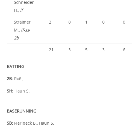
Schneider
H.,
lf
Straßner
2
0
1
0
0
M.,
lf
-
ss
-
2b
21
3
5
3
6
BATTING
2B:
Roß J.
SH:
Haun S.
BASERUNNING
SB:
Fierlbeck B., Haun S.