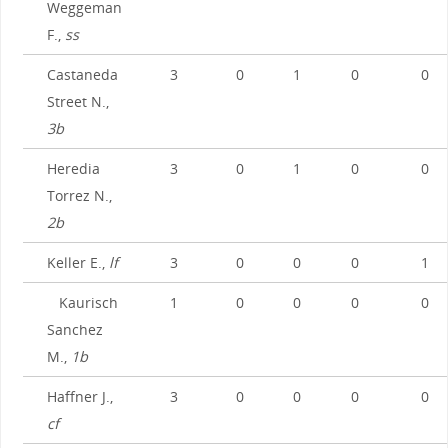
Weggeman
F.,
ss
Castaneda
3
0
1
0
0
Street N.,
3b
Heredia
3
0
1
0
0
Torrez N.,
2b
Keller E.,
lf
3
0
0
0
1
Kaurisch
1
0
0
0
0
Sanchez
M.,
1b
Haffner J.,
3
0
0
0
0
cf