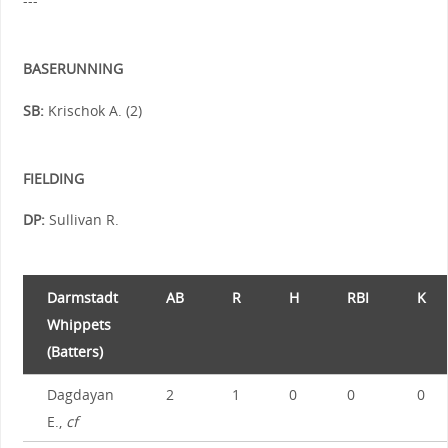
---
BASERUNNING
SB:
Krischok A. (2)
FIELDING
DP:
Sullivan R.
Darmstadt
AB
R
H
RBI
K
Whippets
(Batters)
Dagdayan
2
1
0
0
0
E.,
cf