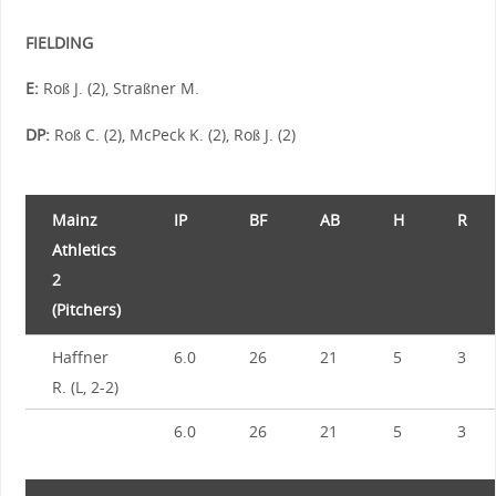
FIELDING
E:
Roß J. (2), Straßner M.
DP:
Roß C. (2), McPeck K. (2), Roß J. (2)
Mainz
IP
BF
AB
H
R
Athletics
2
(Pitchers)
Haffner
6.0
26
21
5
3
R. (L, 2-2)
6.0
26
21
5
3