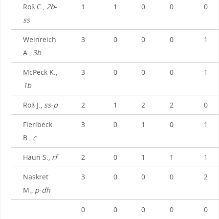
Roß C.,
2b
-
1
1
0
0
0
ss
Weinreich
3
0
0
0
1
A.,
3b
McPeck K.,
3
0
0
0
1
1b
Roß J.,
ss
-
p
2
1
2
2
0
Fierlbeck
3
0
1
0
1
B.,
c
Haun S.,
rf
2
0
1
1
1
Naskret
3
0
0
0
2
M.,
p
-
dh
0
0
0
0
0