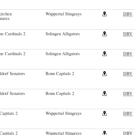
irchen
Wuppertal Stingrays
DBV
mares
ne Cardinals 2
Solingen Alligators
DBV
ne Cardinals 2
Solingen Alligators
DBV
ldorf Senators
Bonn Capitals 2
DBV
ldorf Senators
Bonn Capitals 2
DBV
Capitals 2
Wuppertal Stingrays
DBV
Capitals 2
Wuppertal Stingrays
DBV