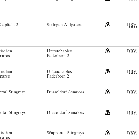
Capitals 2
Solingen Alligators
DBV
irchen
Untouchables
DBV
mares
Paderborn 2
irchen
Untouchables
DBV
mares
Paderborn 2
rtal Stingrays
Düsseldorf Senators
DBV
rtal Stingrays
Düsseldorf Senators
DBV
irchen
Wuppertal Stingrays
DBV
mares