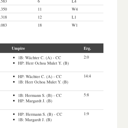
.583
6
L4
.350
11
W4
.318
12
L1
.083
18
W1
Umpire
Erg.
2:0
1B: Wächter C. (A) - CC
HP: Herr Ochoa Mulet Y. (B)
14:4
HP: Wächter C. (A) - CC
1B: Herr Ochoa Mulet Y. (B)
5:8
1B: Hermann S. (B) - CC
HP: Margardt J. (B)
1:9
HP: Hermann S. (B) - CC
1B: Margardt J. (B)