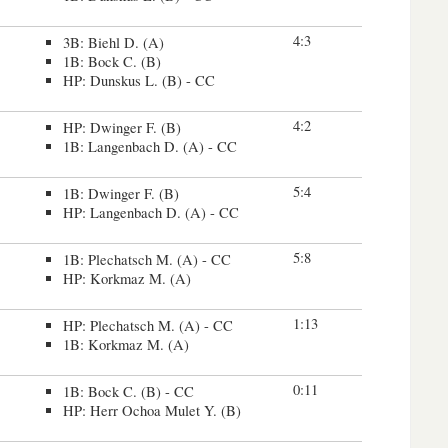
4:3
3B: Biehl D. (A)
1B: Bock C. (B)
HP: Dunskus L. (B) - CC
4:2
HP: Dwinger F. (B)
1B: Langenbach D. (A) - CC
5:4
1B: Dwinger F. (B)
HP: Langenbach D. (A) - CC
5:8
1B: Plechatsch M. (A) - CC
HP: Korkmaz M. (A)
1:13
HP: Plechatsch M. (A) - CC
1B: Korkmaz M. (A)
0:11
1B: Bock C. (B) - CC
HP: Herr Ochoa Mulet Y. (B)