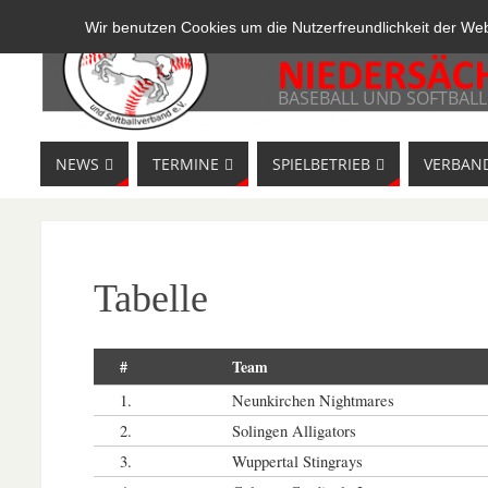
Wir benutzen Cookies um die Nutzerfreundlichkeit der We
BASEBALL UND SOFTBALL
NEWS
TERMINE
SPIELBETRIEB
VERBAN
Tabelle
#
Team
1.
Neunkirchen Nightmares
2.
Solingen Alligators
3.
Wuppertal Stingrays