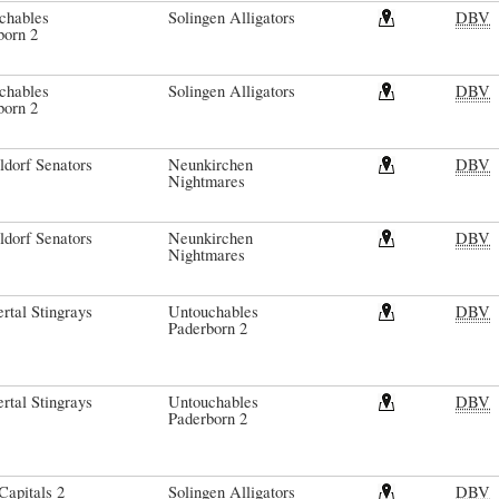
chables
Solingen Alligators
DBV
born 2
chables
Solingen Alligators
DBV
born 2
ldorf Senators
Neunkirchen
DBV
Nightmares
ldorf Senators
Neunkirchen
DBV
Nightmares
rtal Stingrays
Untouchables
DBV
Paderborn 2
rtal Stingrays
Untouchables
DBV
Paderborn 2
Capitals 2
Solingen Alligators
DBV