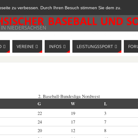
bseite zu verbessen. Durch Ihren Besuch stimmen Sie dem zu.
 IN NIEDERSACHSEN
D
VEREINE
INFOS
LEISTUNGSSPORT
FOR
2. Baseball-Bundesliga Nordwest
G
W
L
22
19
3
24
17
7
20
12
8