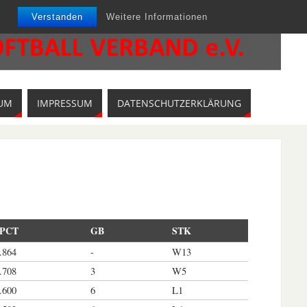
Verstanden
Weitere Informationen
UM
IMPRESSUM
DATENSCHUTZERKLÄRUNG
PCT
GB
STK
.864
-
W13
.708
3
W5
.600
6
L1