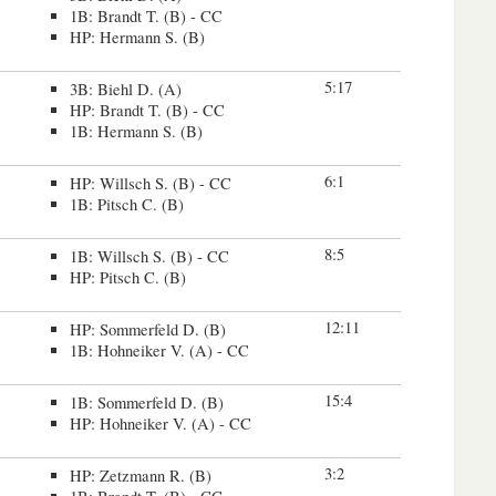
1B: Brandt T. (B) - CC
HP: Hermann S. (B)
5:17
3B: Biehl D. (A)
HP: Brandt T. (B) - CC
1B: Hermann S. (B)
6:1
HP: Willsch S. (B) - CC
1B: Pitsch C. (B)
8:5
1B: Willsch S. (B) - CC
HP: Pitsch C. (B)
12:11
HP: Sommerfeld D. (B)
1B: Hohneiker V. (A) - CC
15:4
1B: Sommerfeld D. (B)
HP: Hohneiker V. (A) - CC
3:2
HP: Zetzmann R. (B)