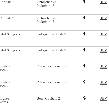
Capitals 2
Untouchables
DBV
Paderborn 2
Capitals 2
Untouchables
DBV
Paderborn 2
rtal Stingrays
Cologne Cardinals 2
DBV
rtal Stingrays
Cologne Cardinals 2
DBV
chables
Düsseldorf Senators
DBV
born 2
chables
Düsseldorf Senators
DBV
born 2
irchen
Bonn Capitals 2
DBV
mares