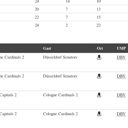
24
14
10
20
7
13
22
7
15
24
2
22
Gast
Ort
UMP
ne Cardinals 2
Düsseldorf Senators
DBV
ne Cardinals 2
Düsseldorf Senators
DBV
Capitals 2
Cologne Cardinals 2
DBV
Capitals 2
Cologne Cardinals 2
DBV