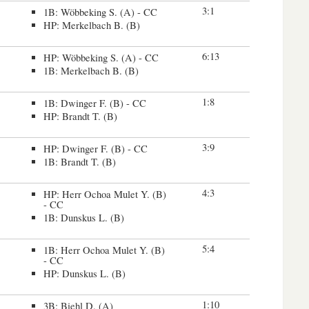
3:1
1B: Wöbbeking S. (A) - CC
HP: Merkelbach B. (B)
6:13
HP: Wöbbeking S. (A) - CC
1B: Merkelbach B. (B)
1:8
1B: Dwinger F. (B) - CC
HP: Brandt T. (B)
3:9
HP: Dwinger F. (B) - CC
1B: Brandt T. (B)
4:3
HP: Herr Ochoa Mulet Y. (B)
- CC
1B: Dunskus L. (B)
5:4
1B: Herr Ochoa Mulet Y. (B)
- CC
HP: Dunskus L. (B)
1:10
3B: Biehl D. (A)